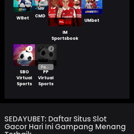
CMD
WBet
UMbet
IM
Sportsbook
i
i
SBO
PP
Virtual
Virtual
Sports
Sports
SEDAYUBET: Daftar Situs Slot
Gacor Hari Ini Gampang Menang