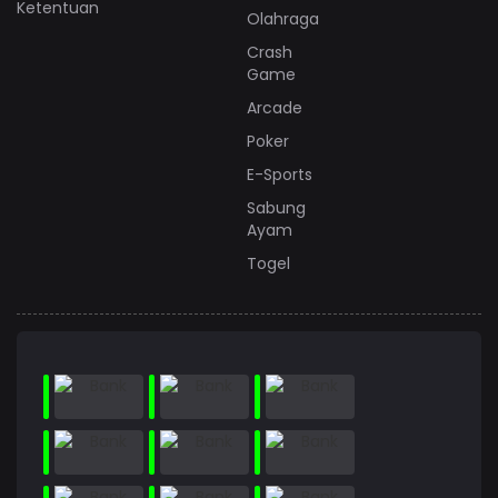
Ketentuan
Olahraga
Crash
Game
Arcade
Poker
E-Sports
Sabung
Ayam
Togel