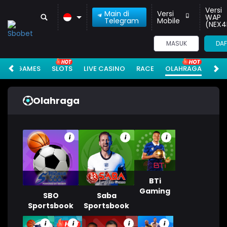
Versi
Main di
Versi
WAP
Telegram
Mobile
(NEX4
MASUK
DAF
HOT GAMES
SLOTS
LIVE CASINO
RACE
OLAHRAGA
CRA
Olahraga
i
i
i
BTi
Gaming
SBO
Saba
Sportsbook
Sportsbook
i
i
i
i